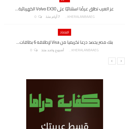
عز العرب تطلق عرضًا استثنائيًا على Volvo EX30 الكهربائية…
0
AKHERALANBAAEG
7 أيام منذ
اقتصاد
بنك مصر يحصد درعا تكريميا من Visa لإطلاقه 6 بطاقات…
0
AKHERALANBAAEG
أسبوع واحد منذ