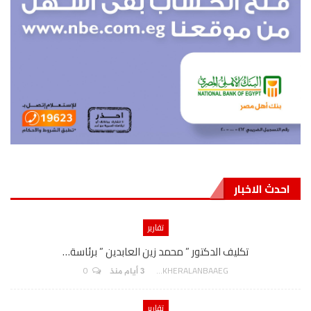
احدث الاخبار
تقارير
تكليف الدكتور ” محمد زين العابدين ” برئاسة…
0
AKHERALANBAAEG
3 أيام منذ
تقارير