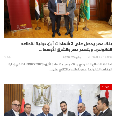
بنك مصر يحصل على 3 شهادات أيزو دولية لقطاعه
القانوني.. ويتصدر مصر والشرق الأوسط…
0
AKHERALANBAAEG
مايو 25, 2026
احتفظ القطاع القانوني ببنك مصر بشهادة الأيزو ISO 31022:2020 في إدارة
المخاطر القانونية حصريًا وللعام الثاني على…
اقتصاد