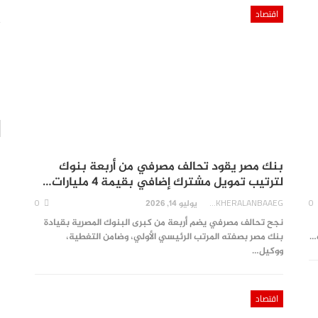
0
AKHERALANBAAEG
يوم واحد منذ
اقتصاد
اقتصاد
بنك مصر يضخ أكثر من 100 مليون جنيه لتطوير الخدمات
الصحية…
0
AKHERALANBAAEG
يوم واحد منذ
بنك مصر يقود تحالف مصرفي من أربعة بنوك
لترتيب تمويل مشترك إضافي بقيمة 4 مليارات…
0
AKHERALANBAAEG
0
يوليو 14, 2026
نجح تحالف مصرفي يضم أربعة من كبرى البنوك المصرية بقيادة
ك…
بنك مصر بصفته المرتب الرئيسي الأولي، وضامن التغطية،
ووكيل…
اقتصاد