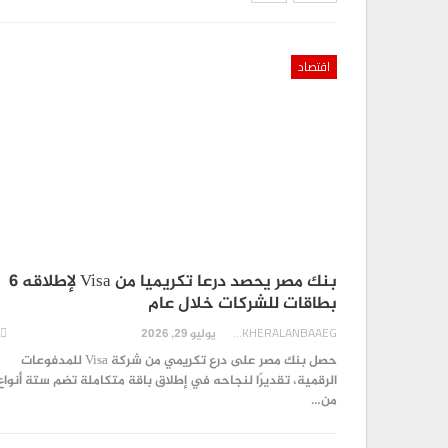
اقتصاد
تقارير
بنك مصر يحصد درعا تكريميا من Visa لإطلاقه 6
تكليف الدكتور ” محمد زين العابدين ” برئا
بطاقات للشركات خلال عام
0
AKHERALANBAAEG
4 أيام منذ
AKHERALANBAAEG
يوليو 29, 2026
حصل بنك مصر على درع تكريمي من شركة Visa للمدفوعات
تقارير
الرقمية، تقديرًا لنجاحه في إطلاق باقة متكاملة تضم ستة أنواع
عز العرب تطلق عرضًا استثنائيًا
من…
الكهربائية…