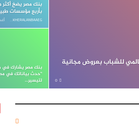
بأربع مؤسسات طبية 
AKHERALANBAAEG
أغسط
عالمي للشباب بعروض مجانية
بنك مصر يشارك في مب
“حدث بياناتك في مص
0
لتيسير…