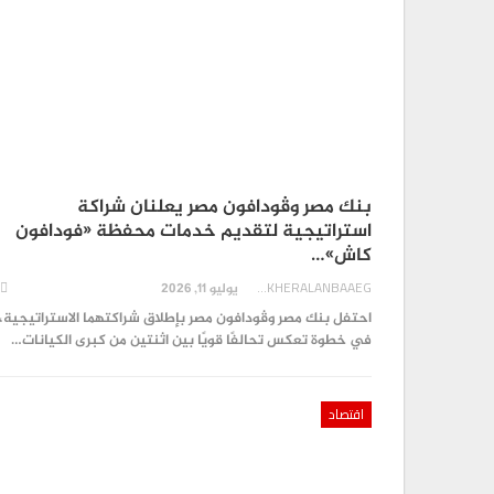
بنك مصر وڤودافون مصر يعلنان شراكة
استراتيجية لتقديم خدمات محفظة «فودافون
كاش»…
AKHERALANBAAEG
يوليو 11, 2026
احتفل بنك مصر وڤودافون مصر بإطلاق شراكتهما الاستراتيجية،
في خطوة تعكس تحالفًا قويًا بين اثنتين من كبرى الكيانات…
اقتصاد