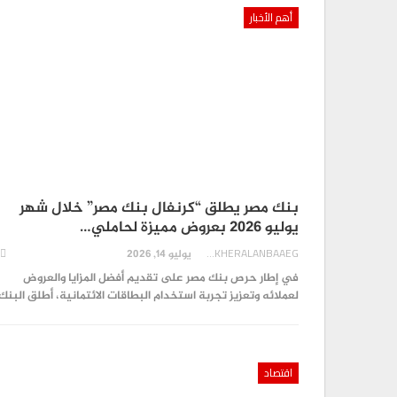
0
AKHERALANBAAEG
أسبوع واحد منذ
أهم الأخبار
اقتصاد
بنك مصر يحصد درعا تكريميا من Visa لإطلاقه 6 بطاقات…
0
AKHERALANBAAEG
أسبوع واحد منذ
بنك مصر يطلق “كرنفال بنك مصر” خلال شهر
يوليو 2026 بعروض مميزة لحاملي…
AKHERALANBAAEG
يوليو 14, 2026
في إطار حرص بنك مصر على تقديم أفضل المزايا والعروض
لعملائه وتعزيز تجربة استخدام البطاقات الائتمانية، أطلق البن
اقتصاد