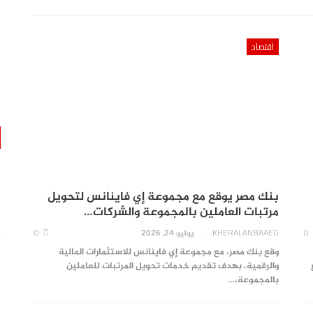
اقتصاد
اقتصاد
بنك مصر يوقع مع مجموعة إي فاينانس لتحويل
سة…
بنك مصر يشارك في فعالية اليوم العالمي للشباب
مرتبات العاملين بالمجموعة والشركات…
بعروض…
0
AKHERALANBAAEG
0
يوليو 24, 2026
0
AKHERALANBAAEG
9 ساعات منذ
وقع بنك مصر، مع مجموعة إي فاينانس للاستثمارات المالية
والرقمية، بهدف تقديم خدمات تحويل المرتبات للعاملين
تقارير
 على Volvo EX30
بالمجموعة،…
مهندس” على زين “يثمن خطة وزارة الصناعة…